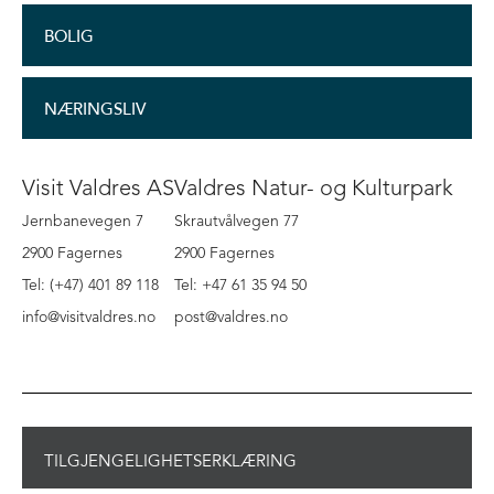
BOLIG
NÆRINGSLIV
Visit Valdres AS
Valdres Natur- og Kulturpark
Jernbanevegen 7
Skrautvålvegen 77
2900 Fagernes
2900 Fagernes
Tel: (+47) 401 89 118
Tel: +47 61 35 94 50
info@visitvaldres.no
post@valdres.no
TILGJENGELIGHETSERKLÆRING