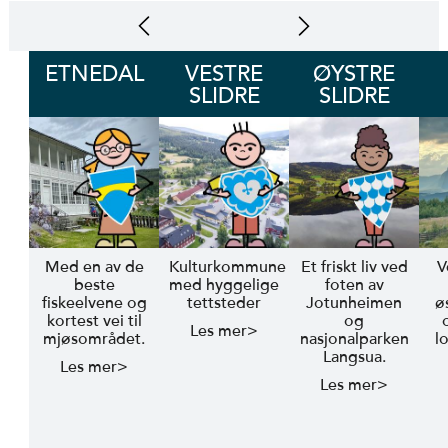
ETNEDAL
VESTRE
ØYSTRE
SLIDRE
SLIDRE
Med en av de
Kulturkommune
Et friskt liv ved
V
beste
med hyggelige
foten av
fiskeelvene og
tettsteder
Jotunheimen
ø
kortest vei til
og
Les mer>
mjøsområdet.
nasjonalparken
l
Langsua.
Les mer>
Les mer>