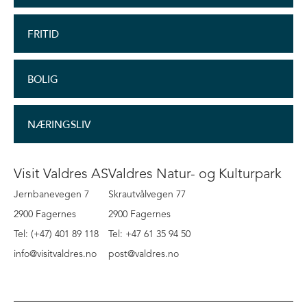
FRITID
BOLIG
NÆRINGSLIV
Visit Valdres AS
Valdres Natur- og Kulturpark
Jernbanevegen 7
Skrautvålvegen 77
2900 Fagernes
2900 Fagernes
Tel: (+47) 401 89 118
Tel: +47 61 35 94 50
info@visitvaldres.no
post@valdres.no