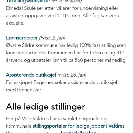
Tilkallingsvikar/vikar
(Frist: snarest)
Etnedal Skule ser etter vikarer for undervisning eller
assistentoppgaver ved 1.-10. trinn. Alle fag kan vera
aktuelle.
Lønnsarbeider
(Frist: 2. jan)
Øystre Slidre kommune har ledig 100% fast stilling som
lønnsmedarbeider. Kommunen har for tiden ca lag 310
årsverk, og utbetaler lønn til ca 560 personer månedlig.
Assisterende butikksjef
(Frist: 26. jan)
Felleskjøpet Fagernes søker assisterende butikksjef
med tonnansvar
Alle ledige stillinger
Her på Velg Valdres har vi samlet nasjonale og
kommunale
stillingsportaler for ledige jobber i Valdres
.