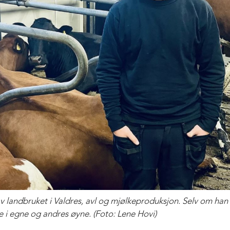
v landbruket i Valdres, avl og mjølkeproduksjon. Selv om han 
de i egne og andres øyne. (Foto: Lene Hovi)