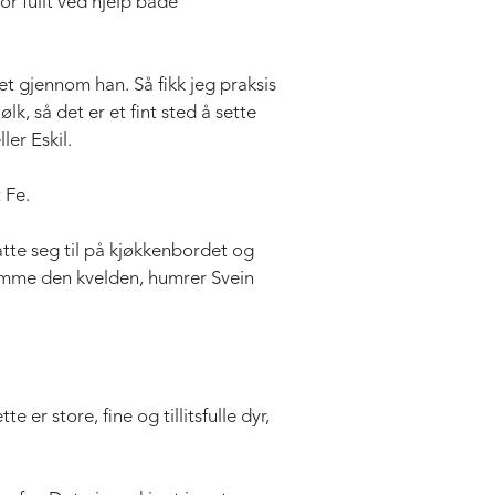
or fullt ved hjelp både
ket gjennom han. Så fikk jeg praksis
lk, så det er et fint sted å sette
ler Eskil.
 Fe.
tte seg til på kjøkkenbordet og
jemme den kvelden, humrer Svein
er store, fine og tillitsfulle dyr,