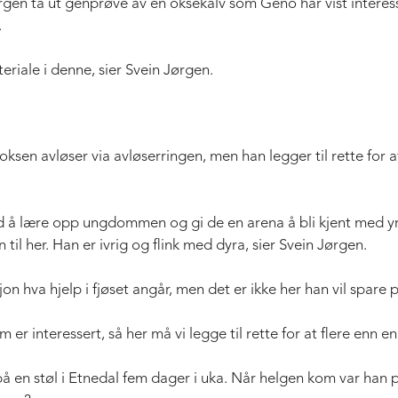
gen ta ut genprøve av en oksekalv som Geno har vist interesse
.
teriale i denne, sier Svein Jørgen.
oksen avløser via avløserringen, men han legger til rette for
d å lære opp ungdommen og gi de en arena å bli kjent med yrket
n til her. Han er ivrig og flink med dyra, sier Svein Jørgen.
sjon hva hjelp i fjøset angår, men det er ikke her han vil spare 
r interessert, så her må vi legge til rette for at flere enn en 
å en støl i Etnedal fem dager i uka. Når helgen kom var han p