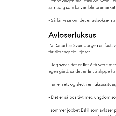
Denne dagen skal Eskil og Svein Jør
samtidig som kalven blir øremerket
- Så får vi se om det er avlsokse-ma
Avløserluksus
På Ranei har Svein Jørgen en fast, v
får tiltrengt tid i fjøset.
- Jeg synes det er fint å få være me
egen gård, så det er fint å slippe ha
Han er rett og slett i en luksussitua
- Det er så positivt med ungdom som e
I sommer jobbet Eskil som avløser p