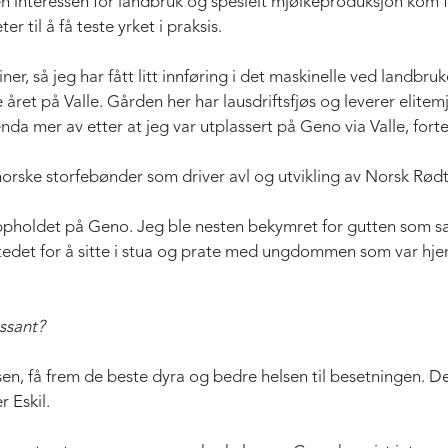
men interessen for landbruk og spesielt mjølkeproduksjon kom f
r til å få teste yrket i praksis.
er, så jeg har fått litt innføring i det maskinelle ved landbru
året på Valle. Gården her har lausdriftsfjøs og leverer elitemjø
nda mer av etter at jeg var utplassert på Geno via Valle, fortel
orske storfebønder som driver avl og utvikling av Norsk Rødt
oppholdet på Geno. Jeg ble nesten bekymret for gutten som sa
stedet for å sitte i stua og prate med ungdommen som var h
essant?
n, få frem de beste dyra og bedre helsen til besetningen. Dette 
r Eskil.