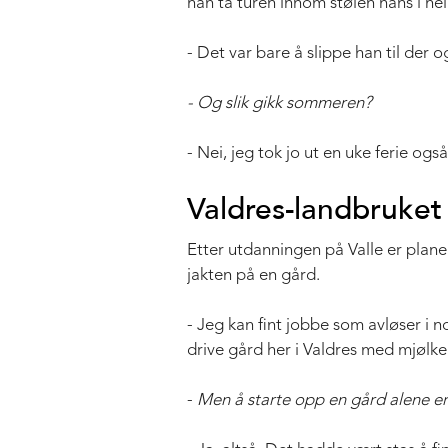
han ta turen innom stølen hans i he
- Det var bare å slippe han til der o
- Og slik gikk sommeren?
- Nei, jeg tok jo ut en uke ferie også 
Valdres-landbruket
Etter utdanningen på Valle er planen
jakten på en gård.
- Jeg kan fint jobbe som avløser i n
drive gård her i Valdres med mjølk
-
Men å starte opp en gård alene e