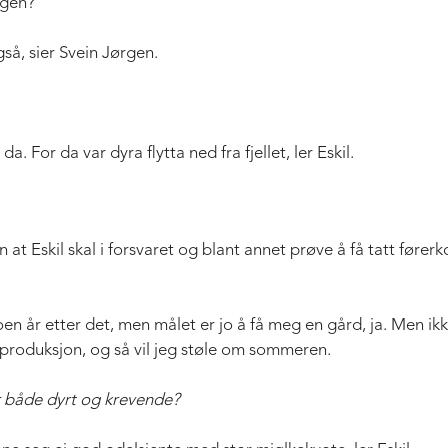
lgen?
gså, sier Svein Jørgen.
da. For da var dyra flytta ned fra fjellet, ler Eskil.
 at Eskil skal i forsvaret og blant annet prøve å få tatt fører
oen år etter det, men målet er jo å få meg en gård, ja. Men ik
eproduksjon, og så vil jeg støle om sommeren.
r både dyrt og krevende?