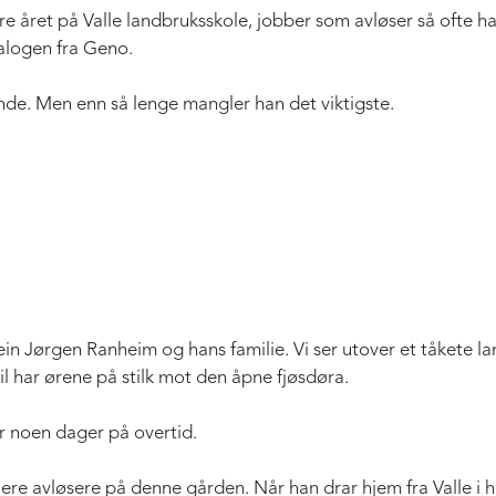
re året på Valle landbruksskole, jobber som avløser så ofte ha
alogen fra Geno.
nde. Men enn så lenge mangler han det viktigste.
ein Jørgen Ranheim og hans familie. Vi ser utover et tåkete l
l har ørene på stilk mot den åpne fjøsdøra.
r noen dager på overtid.
v flere avløsere på denne gården. Når han drar hjem fra Valle i h