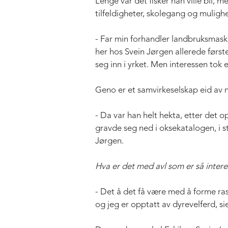
Lenge var det fisker han ville bli, 
tilfeldigheter, skolegang og mulighete
- Far min forhandler landbruksmaskin
her hos Svein Jørgen allerede første 
seg inn i yrket. Men interessen tok e
Geno er et samvirkeselskap eid av n
- Da var han helt hekta, etter det 
gravde seg ned i oksekatalogen, i 
Jørgen.
Hva er det med avl som er så inter
- Det å det få være med å forme rase
og jeg er opptatt av dyrevelferd, sie