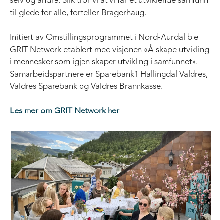
selv og andre. Slik tror vi at vi får et utviklende samfunn
til glede for alle, forteller Bragerhaug.
Initiert av Omstillingsprogrammet i Nord-Aurdal ble
GRIT Network etablert med visjonen «Å skape utvikling
i mennesker som igjen skaper utvikling i samfunnet».
Samarbeidspartnere er Sparebank1 Hallingdal Valdres,
Valdres Sparebank og Valdres Brannkasse.
Les mer om GRIT Network her