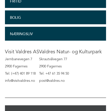
FRITID
BOLIG
NÆRINGSLIV
Visit Valdres AS
Valdres Natur- og Kulturpark
Jernbanevegen 7
Skrautvålvegen 77
2900 Fagernes
2900 Fagernes
Tel: (+47) 401 89 118
Tel: +47 61 35 94 50
info@visitvaldres.no
post@valdres.no