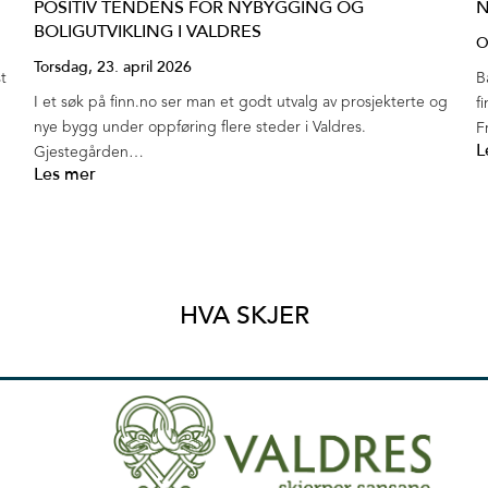
POSITIV TENDENS FOR NYBYGGING OG
N
BOLIGUTVIKLING I VALDRES
O
Torsdag, 23. april 2026
t
B
I et søk på finn.no ser man et godt utvalg av prosjekterte og
f
nye bygg under oppføring flere steder i Valdres.
F
L
Gjestegården…
Les mer
HVA SKJER