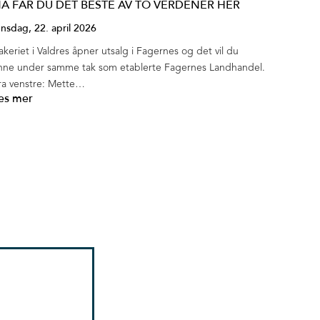
Å FÅR DU DET BESTE AV TO VERDENER HER
nsdag, 22. april 2026
akeriet i Valdres åpner utsalg i Fagernes og det vil du
inne under samme tak som etablerte Fagernes Landhandel.
ra venstre: Mette…
es mer