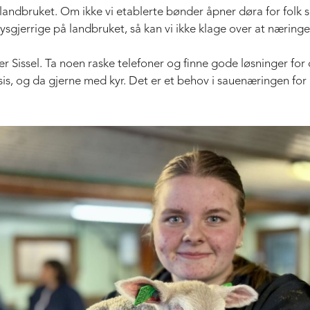
i landbruket. Om ikke vi etablerte bønder åpner døra for folk
sgjerrige på landbruket, så kan vi ikke klage over at næringen
r Sissel. Ta noen raske telefoner og finne gode løsninger for de
, og da gjerne med kyr. Det er et behov i sauenæringen for å f