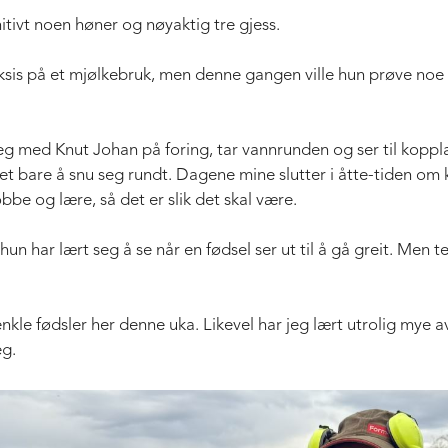
nitivt noen høner og nøyaktig tre gjess.
ksis på et mjølkebruk, men denne gangen ville hun prøve noe n
r jeg med Knut Johan på foring, tar vannrunden og ser til ko
et bare å snu seg rundt. Dagene mine slutter i åtte-tiden om
obbe og lære, så det er slik det skal være.
 hun har lært seg å se når en fødsel ser ut til å gå greit. Men 
nkle fødsler her denne uka. Likevel har jeg lært utrolig mye a
eg.