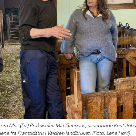
 som Mia: (f.v.) Praksiselev Mia Gangaas, sauebonde Knut Joha
ne fra Framtidstru i Valdres-landbruket. (Foto: Lene Hovi)