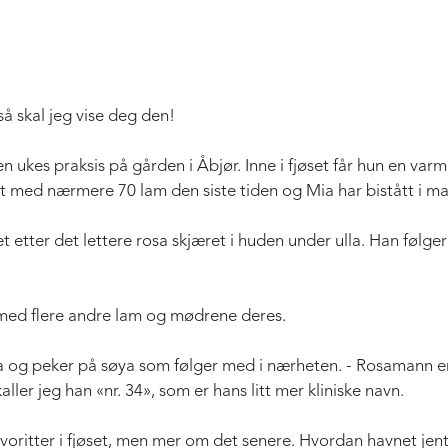
 så skal jeg vise deg den!
 ukes praksis på gården i Åbjør. Inne i fjøset får hun en var
 med nærmere 70 lam den siste tiden og Mia har bistått i ma
 etter det lettere rosa skjæret i huden under ulla. Han følger
med flere andre lam og mødrene deres.
ia og peker på søya som følger med i nærheten. - Rosamann er 
ller jeg han «nr. 34», som er hans litt mer kliniske navn.
favoritter i fjøset, men mer om det senere. Hvordan havnet jen