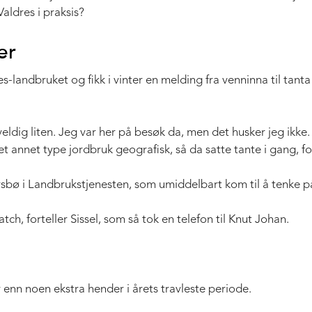
aldres i praksis?
er
andbruket og fikk i vinter en melding fra venninna til tanta t
veldig liten. Jeg var her på besøk da, men det husker jeg ikk
et annet type jordbruk geografisk, så da satte tante i gang, fo
karsbø i Landbrukstjenesten, som umiddelbart kom til å tenke 
atch, forteller Sissel, som så tok en telefon til Knut Johan.
enn noen ekstra hender i årets travleste periode.