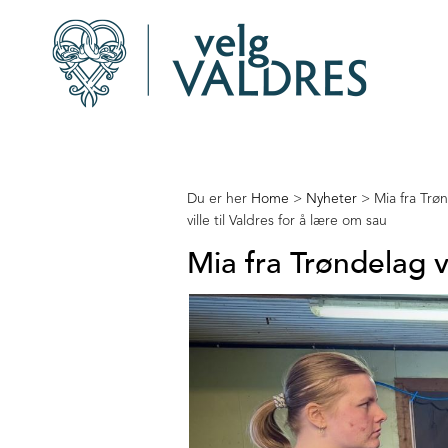
Du er her
Home
>
Nyheter
>
Mia fra Trø
ville til Valdres for å lære om sau
Mia fra Trøndelag vi