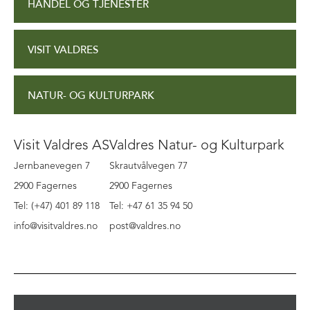
HANDEL OG TJENESTER
VISIT VALDRES
NATUR- OG KULTURPARK
Visit Valdres AS
Valdres Natur- og Kulturpark
Jernbanevegen 7
Skrautvålvegen 77
2900 Fagernes
2900 Fagernes
Tel: (+47) 401 89 118
Tel: +47 61 35 94 50
info@visitvaldres.no
post@valdres.no