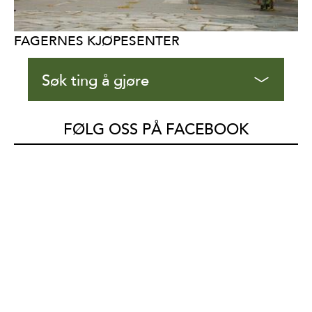
FAGERNES KJØPESENTER
Søk ting å gjøre
FØLG OSS PÅ FACEBOOK