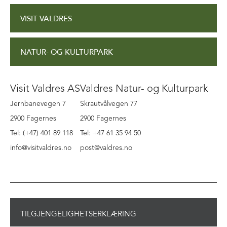
VISIT VALDRES
NATUR- OG KULTURPARK
Visit Valdres AS
Valdres Natur- og Kulturpark
Jernbanevegen 7
Skrautvålvegen 77
2900 Fagernes
2900 Fagernes
Tel: (+47) 401 89 118
Tel: +47 61 35 94 50
info@visitvaldres.no
post@valdres.no
TILGJENGELIGHETSERKLÆRING