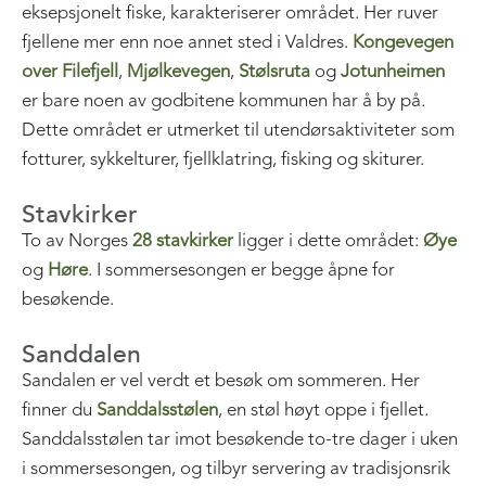
eksepsjonelt fiske, karakteriserer området. Her ruver
fjellene mer enn noe annet sted i Valdres.
Kongevegen
over Filefjell
,
Mjølkevegen
,
Stølsruta
og
Jotunheimen
er bare noen av godbitene kommunen har å by på.
Dette området er utmerket til utendørsaktiviteter som
fotturer, sykkelturer, fjellklatring, fisking og skiturer.
Stavkirker
To av Norges
28 stavkirker
ligger i dette området:
Øye
og
Høre
. I sommersesongen er begge åpne for
besøkende.
Sanddalen
Sandalen er vel verdt et besøk om sommeren. Her
finner du
Sanddalsstølen
, en støl høyt oppe i fjellet.
Sanddalsstølen tar imot besøkende to-tre dager i uken
i sommersesongen, og tilbyr servering av tradisjonsrik