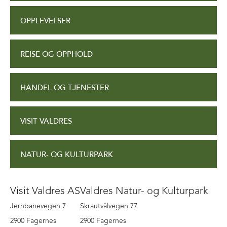
OPPLEVELSER
REISE OG OPPHOLD
HANDEL OG TJENESTER
VISIT VALDRES
NATUR- OG KULTURPARK
Visit Valdres AS
Valdres Natur- og Kulturpark
Jernbanevegen 7
Skrautvålvegen 77
2900 Fagernes
2900 Fagernes