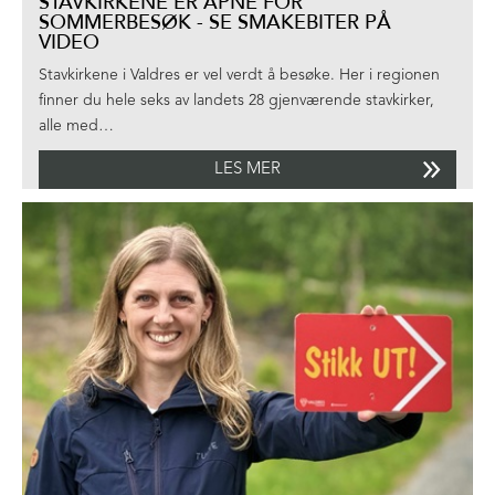
STAVKIRKENE ER ÅPNE FOR
SOMMERBESØK - SE SMAKEBITER PÅ
VIDEO
Stavkirkene i Valdres er vel verdt å besøke. Her i regionen
finner du hele seks av landets 28 gjenværende stavkirker,
alle med…
LES MER