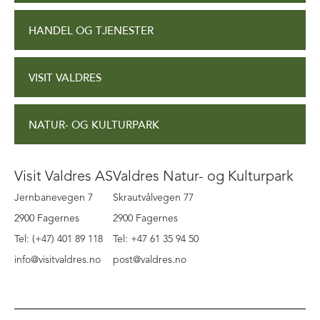
HANDEL OG TJENESTER
VISIT VALDRES
NATUR- OG KULTURPARK
Visit Valdres AS
Valdres Natur- og Kulturpark
Jernbanevegen 7
Skrautvålvegen 77
2900 Fagernes
2900 Fagernes
Tel: (+47) 401 89 118
Tel: +47 61 35 94 50
info@visitvaldres.no
post@valdres.no