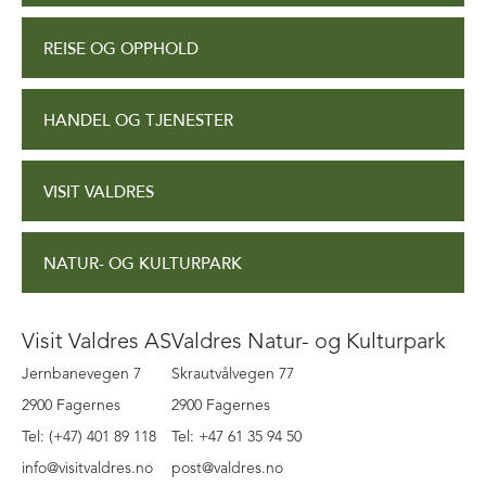
REISE OG OPPHOLD
HANDEL OG TJENESTER
VISIT VALDRES
NATUR- OG KULTURPARK
Visit Valdres AS
Valdres Natur- og Kulturpark
Jernbanevegen 7
Skrautvålvegen 77
2900 Fagernes
2900 Fagernes
Tel: (+47) 401 89 118
Tel: +47 61 35 94 50
info@visitvaldres.no
post@valdres.no