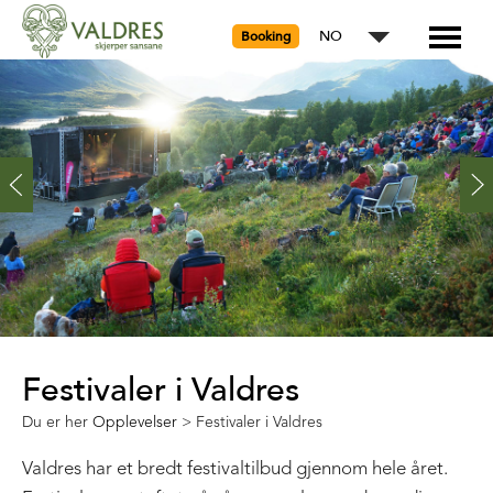
NO
Booking
Festivaler i Valdres
Du er her
Opplevelser
>
Festivaler i Valdres
Valdres har et bredt festivaltilbud gjennom hele året.