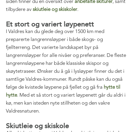
siden finner du en oversikt over
anbefalte skiturer
, samt
tilbydere av
skiutleie og skiskoler
.
Et stort og variert løypenett
I Valdres kan du glede deg over 1500 km med
preparerte langrennsløyper i både skogs- og
fjellterreng. Det varierte landskapet byr på
langrennsløyper for alle nivåer og preferanser. De fleste
langrennsløypene har både klassiske skispor og
skøytetraseer. Ønsker du å gå i lysløyper finner du det i
samtlige Valdres-kommuner. Rundt påske kan du også
følge de kvistede løypene på fjellet og gå fra
hytte til
hytte
. Med et så stort og variert løypenett går du aldri i
kø, men kan isteden nyte stillheten og den vakre
Valdresnaturen.
Skiutleie og skiskole