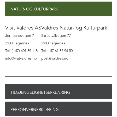
NATUR- OG KULTURPARK
Visit Valdres AS
Valdres Natur- og Kulturpark
Jernbanevegen 7
Skrautvålvegen 77
2900 Fagernes
2900 Fagernes
Tel: (+47) 401 89 118
Tel: +47 61 35 94 50
info@visitvaldres.no
post@valdres.no
TILGJENGELIGHETSERKLÆRING
PERSONVERNERKLÆRING