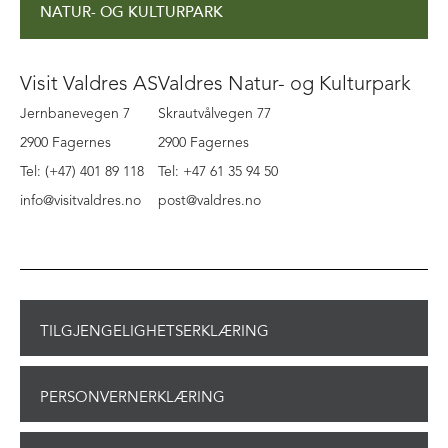
NATUR- OG KULTURPARK
Visit Valdres AS
Valdres Natur- og Kulturpark
Jernbanevegen 7
Skrautvålvegen 77
2900 Fagernes
2900 Fagernes
Tel: (+47) 401 89 118
Tel: +47 61 35 94 50
info@visitvaldres.no
post@valdres.no
TILGJENGELIGHETSERKLÆRING
PERSONVERNERKLÆRING