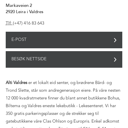
Markaveien 2
2920
Leira i Valdres
Tlf:
(+47) 416 83 643
E-POST
BESØK NETTSIDE
Alti Valdres
er et lokalt eid senter, og brødrene Bård- og
Trond Slette, står som andregenerasjon eiere. På våre nesten
12 000 kvadratmetere finner du blant annet butikkene Bohus,
Biltema og Valdres eneste lekebutikk - Lekesenteret. Vi har
350 gratis parkeringsplasser og de strekker seg til
gatebutikkene våre Clas Ohlson og Europris. Enkel adkomst