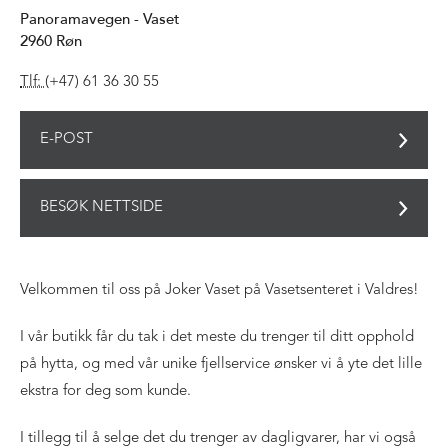
Panoramavegen - Vaset
2960
Røn
Tlf:
(+47) 61 36 30 55
E-POST
BESØK NETTSIDE
Velkommen til oss på Joker Vaset på Vasetsenteret i Valdres!
I vår butikk får du tak i det meste du trenger til ditt opphold
på hytta, og med vår unike fjellservice ønsker vi å yte det lille
ekstra for deg som kunde.
I tillegg til å selge det du trenger av dagligvarer, har vi også