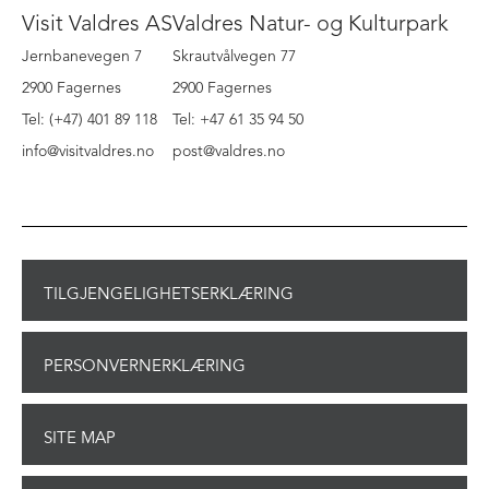
Visit Valdres AS
Valdres Natur- og Kulturpark
Jernbanevegen 7
Skrautvålvegen 77
2900 Fagernes
2900 Fagernes
Tel: (+47) 401 89 118
Tel: +47 61 35 94 50
info@visitvaldres.no
post@valdres.no
TILGJENGELIGHETSERKLÆRING
PERSONVERNERKLÆRING
SITE MAP