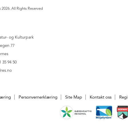
k 2026. All Rights Reserved
atur- og Kulturpark
vegen 77
ernes
1 35 94 50
res.no
læring
Personvernerklæring
Site Map
Kontakt oss
Regi