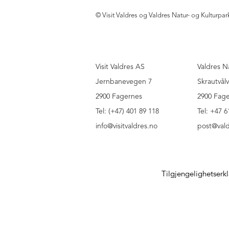
© Visit Valdres og Valdres Natur- og Kulturpar
Visit Valdres AS
Valdres N
Jernbanevegen 7
Skrautvål
2900 Fagernes
2900 Fag
Tel: (+47) 401 89 118
Tel: +47 6
info@visitvaldres.no
post@vald
Tilgjengelighetserk