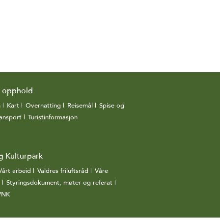
g opphold
n
|
Kart
|
Overnatting
|
Reisemål
|
Spise og
ansport
|
Turistinformasjon
|
g Kulturpark
Vårt arbeid
|
Valdres friluftsråd
|
Våre
|
Styringsdokument, møter og referat
|
 VNK
|