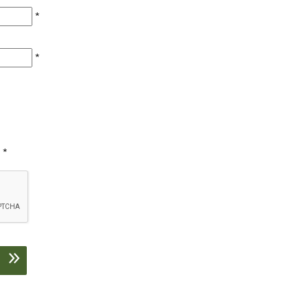
*
*
*