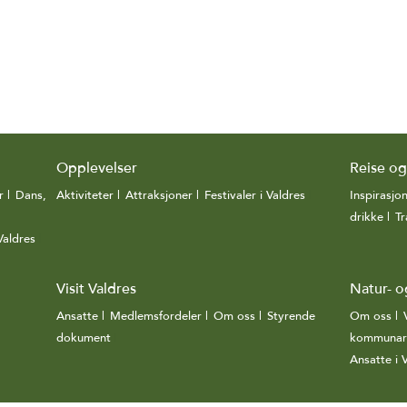
Opplevelser
Reise o
r
|
Dans,
Aktiviteter
|
Attraksjoner
|
Festivaler i Valdres
|
Inspirasjo
drikke
|
Tr
Valdres
|
Visit Valdres
Natur- o
Ansatte
|
Medlemsfordeler
|
Om oss
|
Styrende
Om oss
|
dokument
|
kommunar
Ansatte i