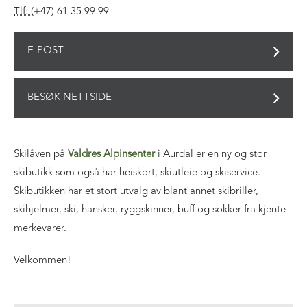
Tlf:
(+47) 61 35 99 99
E-POST
BESØK NETTSIDE
Skilåven på
Valdres Alpinsenter
i Aurdal er en ny og stor
skibutikk som også har heiskort, skiutleie og skiservice.
Skibutikken har et stort utvalg av blant annet skibriller,
skihjelmer, ski, hansker, ryggskinner, buff og sokker fra kjente
merkevarer.
Velkommen!