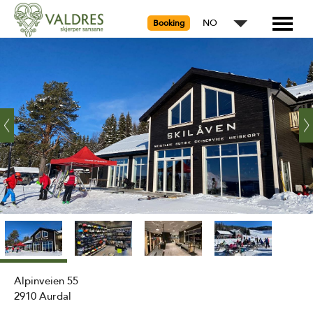
NO
Booking
‹
Ne
Prev
›
Alpinveien 55
2910
Aurdal