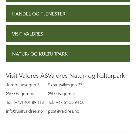
HANDEL OG TJENESTER
VISIT VALDRES
NATUR- OG KULTURPARK
Visit Valdres AS
Valdres Natur- og Kulturpark
Jernbanevegen 7
Skrautvålvegen 77
2900 Fagernes
2900 Fagernes
Tel: (+47) 401 89 118
Tel: +47 61 35 94 50
info@visitvaldres.no
post@valdres.no