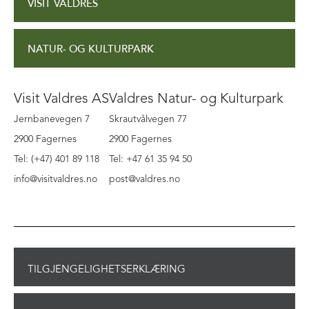
VISIT VALDRES
NATUR- OG KULTURPARK
Visit Valdres AS
Valdres Natur- og Kulturpark
Jernbanevegen 7
Skrautvålvegen 77
2900 Fagernes
2900 Fagernes
Tel: (+47) 401 89 118
Tel: +47 61 35 94 50
info@visitvaldres.no
post@valdres.no
TILGJENGELIGHETSERKLÆRING