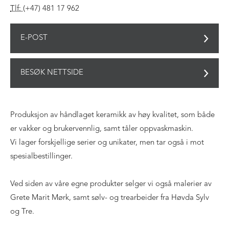
Tlf:
(+47) 481 17 962
E-POST
BESØK NETTSIDE
Produksjon av håndlaget keramikk av høy kvalitet, som både
er vakker og brukervennlig, samt tåler oppvaskmaskin.
Vi lager forskjellige serier og unikater, men tar også i mot
spesialbestillinger.
Ved siden av våre egne produkter selger vi også malerier av
Grete Marit Mørk, samt sølv- og trearbeider fra Høvda Sylv
og Tre.