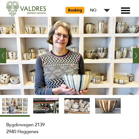
NO
Booking
‹
Ne
Prev
›
Bygdinvegen 2139
2940
Heggenes