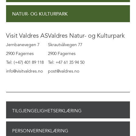
NATUR- OG KULTURPARK
Visit Valdres AS
Valdres Natur- og Kulturpark
Jernbanevegen 7
Skrautvålvegen 77
2900 Fagernes
2900 Fagernes
Tel: (+47) 401 89 118
Tel: +47 61 35 94 50
info@visitvaldres.no
post@valdres.no
TILGJENGELIGHETSERKLÆRING
PERSONVERNERKLÆRING