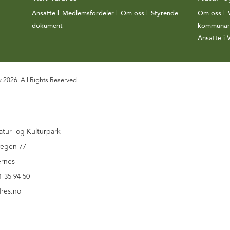
Ansatte
|
Medlemsfordeler
|
Om oss
|
Styrende
Om oss
|
dokument
|
kommunar
Ansatte i
k 2026. All Rights Reserved
atur- og Kulturpark
vegen 77
ernes
1 35 94 50
res.no