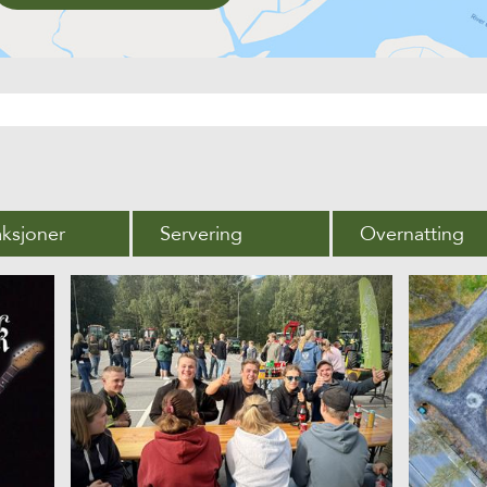
aksjoner
Servering
Overnatting