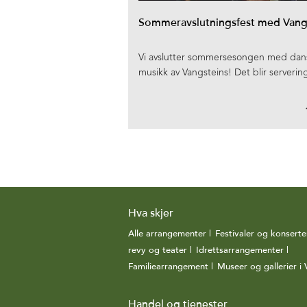
Sommeravslutningsfest med Vang
Vi avslutter sommersesongen med dans t
musikk av Vangsteins! Det blir serveri
Hva skjer
Alle arrangementer
|
Festivaler og konserte
revy og teater
|
Idrettsarrangementer
|
Familiearrangement
|
Museer og gallerier i 
Handel og tjenester