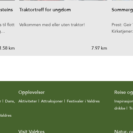
steins
Traktortreff for ungdom
Sommergud
il flott
Velkommen med eller uten traktor!
Prest: Geir
ng…
Kirketjener
1.58 km
7.97 km
Opplevelser
Reise o
r
|
Dans,
Aktiviteter
|
Attraksjoner
|
Festivaler i Valdres
|
Inspirasjo
drikke
|
Tr
Valdres
|
Visit Valdres
Natur- o