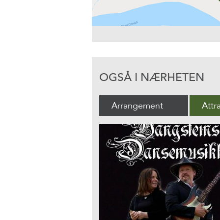
OGSÅ I NÆRHETEN
Arrangement
Attr