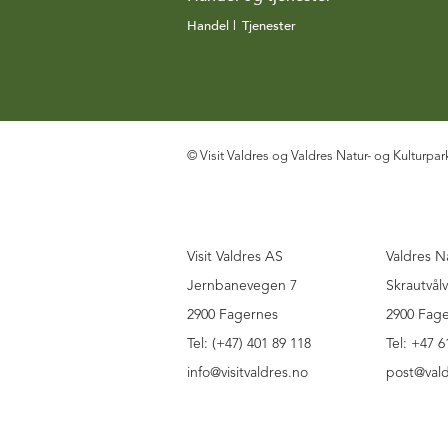
Handel
|
Tjenester
|
© Visit Valdres og Valdres Natur- og Kulturpar
Visit Valdres AS
Valdres N
Jernbanevegen 7
Skrautvål
2900 Fagernes
2900 Fag
Tel: (+47) 401 89 118
Tel: +47 6
info@visitvaldres.no
post@vald