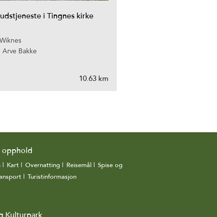
stjeneste i Tingnes kirke
 Wiknes
: Arve Bakke
10.63 km
g opphold
n
|
Kart
|
Overnatting
|
Reisemål
|
Spise og
ansport
|
Turistinformasjon
|
g Kulturpark