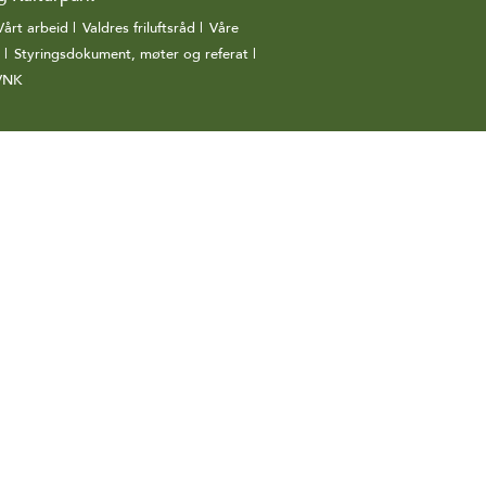
Vårt arbeid
|
Valdres friluftsråd
|
Våre
|
Styringsdokument, møter og referat
|
 VNK
|