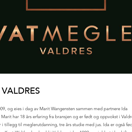
 VALDRES
 2009, og eies i dag av Marit Wangensten sammen med partnere Ida
Marit har 18 års erfaring fra bransjen og er født og oppvokst i Valdr
r i tillegg til meglerutdanning, tre års studie med jus. Ida er også fø