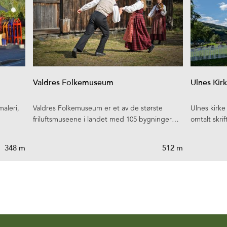
Valdres Folkemuseum
Ulnes Kir
maleri,
Valdres Folkemuseum er et av de største
Ulnes kirke
friluftsmuseene i landet med 105 bygninger…
omtalt skrif
348 m
512 m