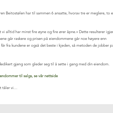
n Beitostølen har til sammen 6 ansatte, hvorav tre er meglere, to e
 vi alltid har minst fire øyne og fire ører åpne.
» Dette resulterer igje
sjonene går raskere og prisen på eiendommene går noe høyere enn
får fra kundene er også det beste i kjeden, så metoden de jobber p
dedikert gjeng som gleder seg til å sette i gang med din eiendom.
endommer til salgs, se vår nettside
t tåler vi…