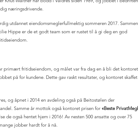
r Knut-Walther har bodd i Valdres siden 1989, og jobbet i bedriften
ndig næringsdrivende.
e ferdig utdannet eiendomsmeglerfullmektig sommeren 2017. Sammen
ie Hippe er de et godt team som er rustet til å gi deg en god
ritidseiendom.
 primært fritidseiendom, og målet var fra dag en å bli det kontoret
obbet på for kundene. Dette gav raskt resultater, og kontoret skaffet
ldres, og åpnet i 2014 en avdeling også på Beitostølen der
andel. Samme år mottok også kontoret prisen for
«Beste PrivatMegl
lse de også hentet hjem i 2016! Av nesten 500 ansatte og over 75
 mange jobber hardt for å nå.