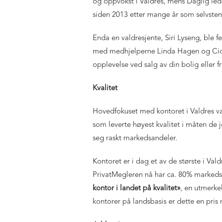
og oppvokst i Valdres, mens Daglig lede
siden 2013 etter mange år som selvste
Enda en valdresjente, Siri Lyseng, bl
med medhjelperne Linda Hagen og Cicil
opplevelse ved salg av din bolig eller f
Kvalitet
Hovedfokuset med kontoret i Valdres var
som leverte høyest kvalitet i måten de j
seg raskt markedsandeler.
Kontoret er i dag et av de største i Va
PrivatMegleren nå har ca. 80% markeds
kontor i landet på kvalitet»
, en utmerke
kontorer på landsbasis er dette en pris