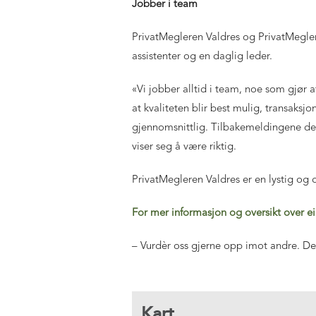
Jobber i team
PrivatMegleren Valdres og PrivatMeglere
assistenter og en daglig leder.
«
Vi jobber alltid i team, noe som gjør at
at kvaliteten blir best mulig, transak
gjennomsnittlig. Tilbakemeldingene de 
viser seg å være riktig.
PrivatMegleren Valdres er en lystig og 
For mer informasjon og oversikt over ei
– Vurdèr oss gjerne opp imot andre. De
Kart