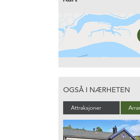
OGSÅ I NÆRHETEN
Attraksjoner
Arr