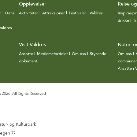
Opplevelser
Reise o
r
|
Dans,
Aktiviteter
|
Attraksjoner
|
Festivaler i Valdres
|
Inspirasjo
drikke
|
Tr
Valdres
|
Visit Valdres
Natur- o
Ansatte
|
Medlemsfordeler
|
Om oss
|
Styrende
Om oss
|
dokument
|
kommunar
Ansatte i
k 2026. All Rights Reserved
atur- og Kulturpark
vegen 77