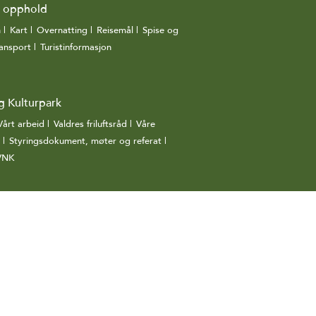
g opphold
n
|
Kart
|
Overnatting
|
Reisemål
|
Spise og
ansport
|
Turistinformasjon
|
g Kulturpark
Vårt arbeid
|
Valdres friluftsråd
|
Våre
|
Styringsdokument, møter og referat
|
 VNK
|