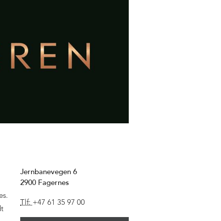
Jernbanevegen 6
2900
Fagernes
es.
Tlf:
+47 61 35 97 00
dt