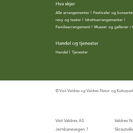
Hva skjer
Alle arrangementer
|
Festivaler og konserte
revy og teater
|
Idrettsarrangementer
|
Familiearrangement
|
Museer og gallerier i 
Handel og tjenester
Handel
|
Tjenester
|
© Visit Valdres og Valdres Natur- og Kulturpar
Visit Valdres AS
Valdres N
Jernbanevegen 7
Skrautvål