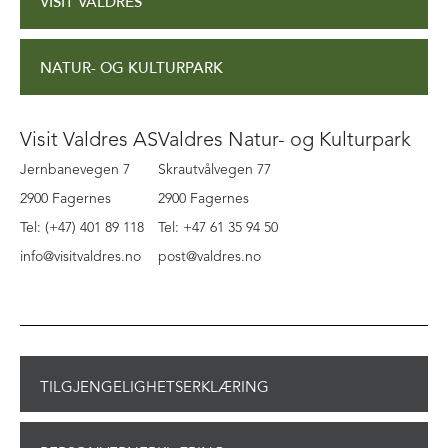
VISIT VALDRES
NATUR- OG KULTURPARK
Visit Valdres AS
Valdres Natur- og Kulturpark
Jernbanevegen 7
Skrautvålvegen 77
2900 Fagernes
2900 Fagernes
Tel: (+47) 401 89 118
Tel: +47 61 35 94 50
info@visitvaldres.no
post@valdres.no
TILGJENGELIGHETSERKLÆRING