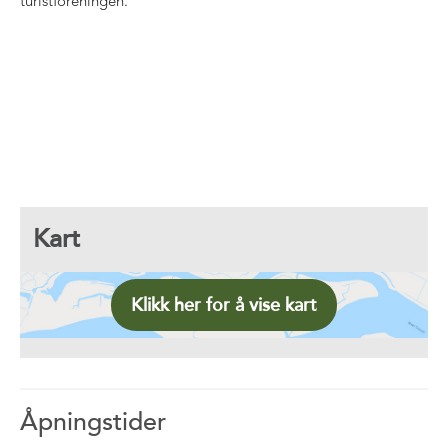
turistforeningen.
Kart
Klikk her for å vise kart
Åpningstider