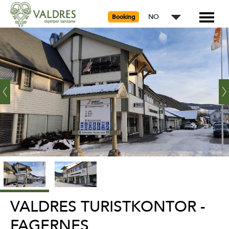
NO
Booking
‹
Ne
Prev
›
VALDRES TURISTKONTOR -
FAGERNES