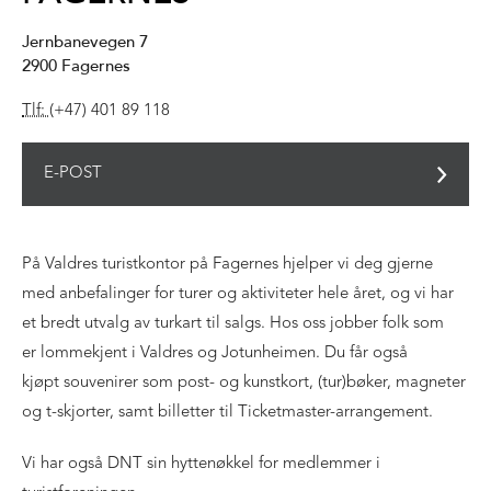
Jernbanevegen 7
2900
Fagernes
Tlf:
(+47) 401 89 118
E-POST
På Valdres turistkontor på Fagernes hjelper vi deg gjerne
med anbefalinger for turer og aktiviteter hele året, og vi har
et bredt utvalg av turkart til salgs. Hos oss jobber folk som
er lommekjent i Valdres og Jotunheimen. Du får også
kjøpt souvenirer som post- og kunstkort, (tur)bøker, magneter
og t-skjorter, samt billetter til Ticketmaster-arrangement.
Vi har også DNT sin hyttenøkkel for medlemmer i