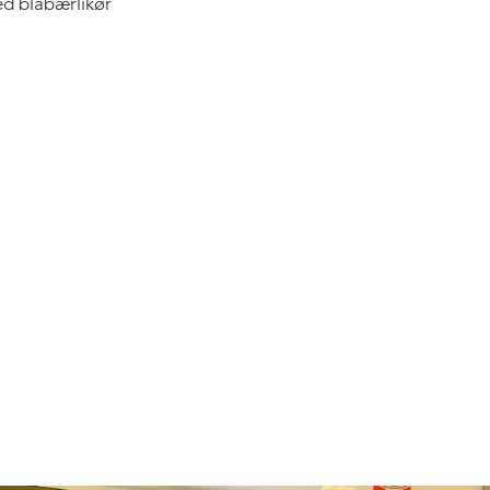
ed blåbærlikør