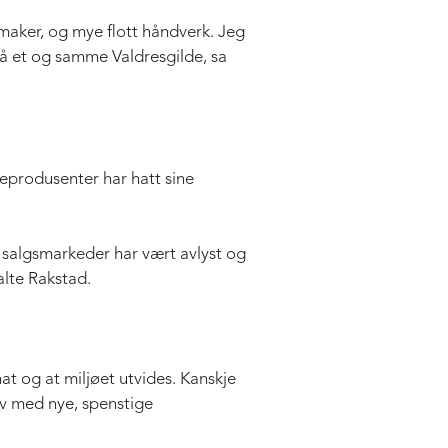
smaker, og mye flott håndverk. Jeg
å et og samme Valdresgilde, sa
veprodusenter har hatt sine
e salgsmarkeder har vært avlyst og
alte Rakstad.
at og at miljøet utvides. Kanskje
rv med nye, spenstige