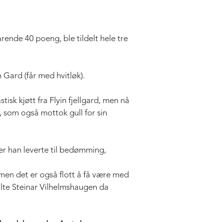
rende 40 poeng, ble tildelt hele tre
 Gard (får med hvitløk).
isk kjøtt fra Flyin fjellgard, men nå
t, som også mottok gull for sin
nter han leverte til bedømming,
 men det er også flott å få være med
talte Steinar Vilhelmshaugen da