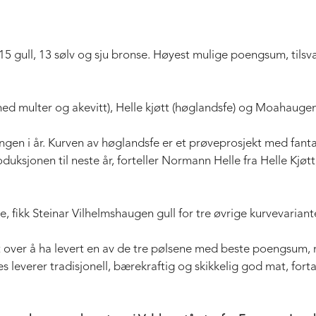
15 gull, 13 sølv og sju bronse. Høyest mulige poengsum, tilsva
med multer og akevitt), Helle kjøtt (høglandsfe) og Moahaugen
ngen i år. Kurven av høglandsfe er et prøveprosjekt med fantast
duksjonen til neste år, forteller Normann Helle fra Helle Kjøt
core, fikk Steinar Vilhelmshaugen gull for tre øvrige kurvevaria
lt over å ha levert en av de tre pølsene med beste poengsum,
res leverer tradisjonell, bærekraftig og skikkelig god mat, for