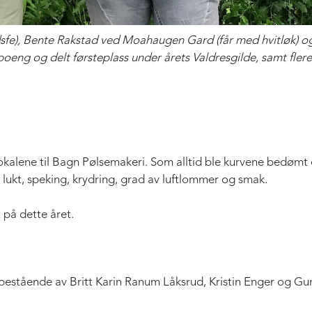
dsfe), Bente Rakstad ved Moahaugen Gard (får med hvitløk) og
 poeng og delt førsteplass under årets Valdresgilde, samt flere
lokalene til Bagn Pølsemakeri. Som alltid ble kurvene bedømt et
, lukt, speking, krydring, grad av luftlommer og smak.
 på dette året.
 bestående av Britt Karin Ranum Låksrud, Kristin Enger og G