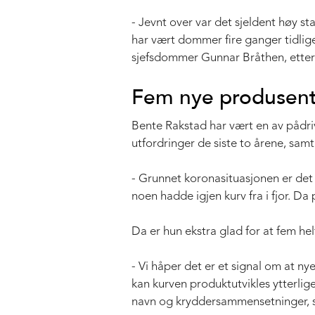
- Jevnt over var det sjeldent høy s
har vært dommer fire ganger tidlig
sjefsdommer Gunnar Bråthen, ette
Fem nye produsen
Bente Rakstad har vært en av pådriv
utfordringer de siste to årene, sam
- Grunnet koronasituasjonen er det 
noen hadde igjen kurv fra i fjor. Da
Da er hun ekstra glad for at fem he
- Vi håper det er et signal om at ny
kan kurven produktutvikles ytterlig
navn og kryddersammensetninger, 