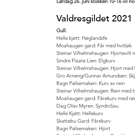
Lørdag 26. juni klokken 10-16 vil n
Valdresgildet 2021 
Gull:
Helle kjøtt: Høglandsfe
Moahaugen gard: Får med hvitløk
Steinar Vilhelmshaugen: Hjortevilt 
Sindre Flaate Lien: Elgkurv
Steinar Vilhelmshaugen: Hjort med
Gro Arneng/Gunnar Amundsen: Skje
Bagn Pølsemakeri: Kurv av rein
Steinar Vilhelmshaugen: Rein med 
Moahaugen gard: Fårekurv med rø
Dag Olav Myren: SyndinSau
Helle Kjøtt: Hellekurv
Skattebu Gard: Fårekurv
Bagn Pølsemakeri: Hjort