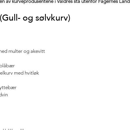
oen av kurveprodusentene i Valdres stå utenfor Fagernes Land
(Gull- og sølvkurv)
med multer og akevitt
 blåbær
lkurv med hvitløk
tyttebær
dvin