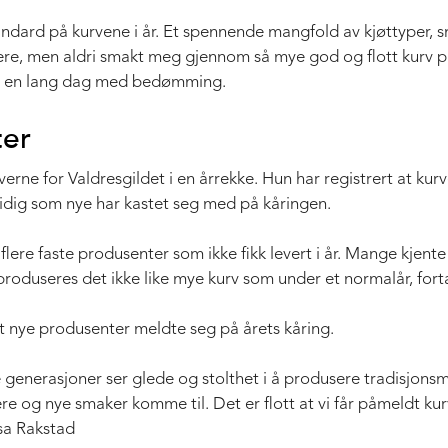
tandard på kurvene i år. Et spennende mangfold av kjøttyper, 
ere, men aldri smakt meg gjennom så mye god og flott kurv p
r en lang dag med bedømming.
ter
erne for Valdresgildet i en årrekke. Hun har registrert at kur
tidig som nye har kastet seg med på kåringen.
flere faste produsenter som ikke fikk levert i år. Mange kjent
 produseres det ikke like mye kurv som under et normalår, fort
lt nye produsenter meldte seg på årets kåring.
e generasjoner ser glede og stolthet i å produsere tradisjonsm
ere og nye smaker komme til. Det er flott at vi får påmeldt ku
sa Rakstad