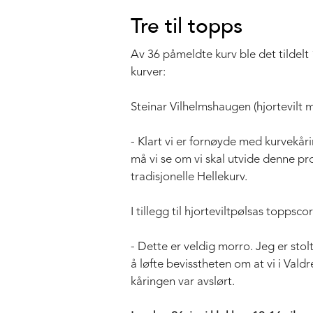
Tre til topps
Av 36 påmeldte kurv ble det tildelt 
kurver:
Steinar Vilhelmshaugen (hjortevilt 
- Klart vi er fornøyde med kurvekåri
må vi se om vi skal utvide denne pro
tradisjonelle Hellekurv.
I tillegg til hjorteviltpølsas topps
- Dette er veldig morro. Jeg er sto
å løfte bevisstheten om at vi i Vald
kåringen var avslørt.