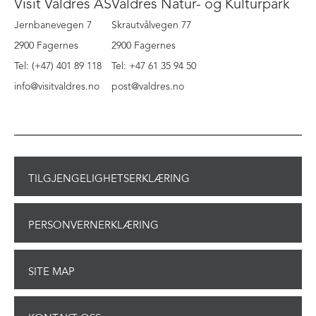
Visit Valdres AS
Valdres Natur- og Kulturpark
Jernbanevegen 7
Skrautvålvegen 77
2900 Fagernes
2900 Fagernes
Tel: (+47) 401 89 118
Tel: +47 61 35 94 50
info@visitvaldres.no
post@valdres.no
TILGJENGELIGHETSERKLÆRING
PERSONVERNERKLÆRING
SITE MAP