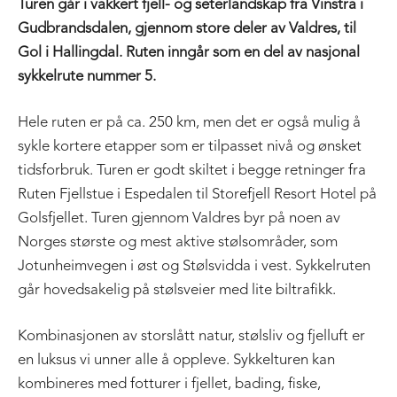
Turen går i vakkert fjell- og seterlandskap fra Vinstra i
Gudbrandsdalen, gjennom store deler av Valdres, til
Gol i Hallingdal. Ruten inngår som en del av nasjonal
sykkelrute nummer 5.
Hele ruten er på ca. 250 km, men det er også mulig å
sykle kortere etapper som er tilpasset nivå og ønsket
tidsforbruk. Turen er godt skiltet i begge retninger fra
Ruten Fjellstue i Espedalen til Storefjell Resort Hotel på
Golsfjellet. Turen gjennom Valdres byr på noen av
Norges største og mest aktive stølsområder, som
Jotunheimvegen i øst og Stølsvidda i vest. Sykkelruten
går hovedsakelig på stølsveier med lite biltrafikk.
Kombinasjonen av storslått natur, stølsliv og fjelluft er
en luksus vi unner alle å oppleve. Sykkelturen kan
kombineres med fotturer i fjellet, bading, fiske,