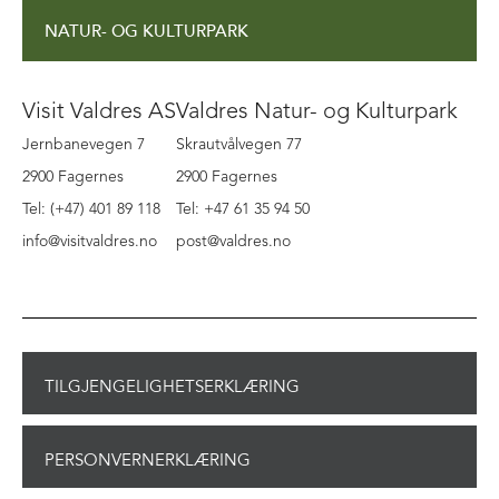
NATUR- OG KULTURPARK
Visit Valdres AS
Valdres Natur- og Kulturpark
Jernbanevegen 7
Skrautvålvegen 77
2900 Fagernes
2900 Fagernes
Tel: (+47) 401 89 118
Tel: +47 61 35 94 50
info@visitvaldres.no
post@valdres.no
TILGJENGELIGHETSERKLÆRING
PERSONVERNERKLÆRING