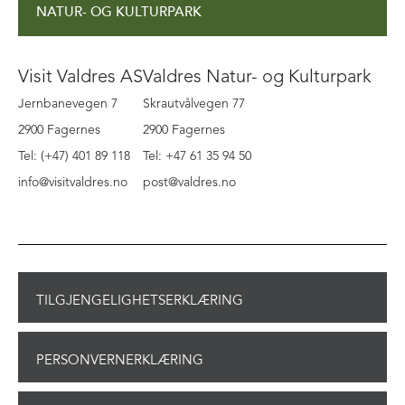
NATUR- OG KULTURPARK
Visit Valdres AS
Valdres Natur- og Kulturpark
Jernbanevegen 7
Skrautvålvegen 77
2900 Fagernes
2900 Fagernes
Tel: (+47) 401 89 118
Tel: +47 61 35 94 50
info@visitvaldres.no
post@valdres.no
TILGJENGELIGHETSERKLÆRING
PERSONVERNERKLÆRING