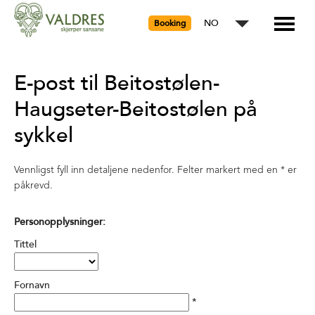
NO
Booking
E-post til Beitostølen-
Haugseter-Beitostølen på
sykkel
Vennligst fyll inn detaljene nedenfor. Felter markert med en
*
er
påkrevd.
Personopplysninger:
Tittel
Fornavn
*