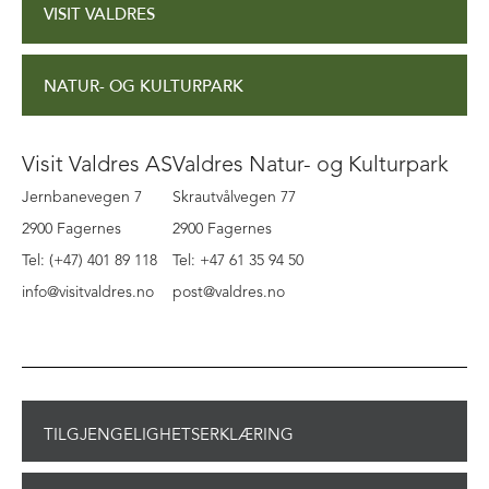
VISIT VALDRES
NATUR- OG KULTURPARK
Visit Valdres AS
Valdres Natur- og Kulturpark
Jernbanevegen 7
Skrautvålvegen 77
2900 Fagernes
2900 Fagernes
Tel: (+47) 401 89 118
Tel: +47 61 35 94 50
info@visitvaldres.no
post@valdres.no
TILGJENGELIGHETSERKLÆRING