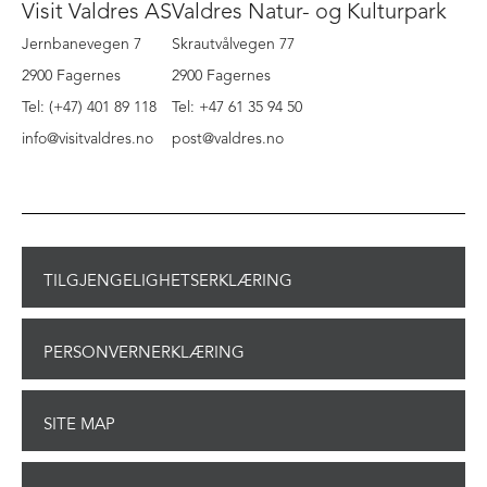
Visit Valdres AS
Valdres Natur- og Kulturpark
Jernbanevegen 7
Skrautvålvegen 77
2900 Fagernes
2900 Fagernes
Tel: (+47) 401 89 118
Tel: +47 61 35 94 50
info@visitvaldres.no
post@valdres.no
TILGJENGELIGHETSERKLÆRING
PERSONVERNERKLÆRING
SITE MAP