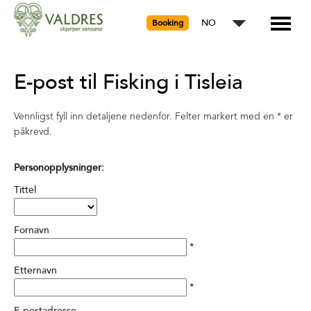
NO
Booking
E-post til Fisking i Tisleia
Vennligst fyll inn detaljene nedenfor. Felter markert med en
*
er
påkrevd.
Personopplysninger:
Tittel
Fornavn
*
Etternavn
*
E-postadresse