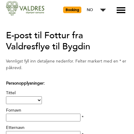
NO
Booking
E-post til Fottur fra
Valdresflye til Bygdin
Vennligst fyll inn detaljene nedenfor. Felter markert med en
*
er
påkrevd.
Personopplysninger:
Tittel
Fornavn
*
Etternavn