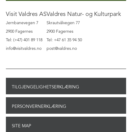
Visit Valdres AS
Valdres Natur- og Kulturpark
Jernbanevegen 7
Skrautvålvegen 77
2900 Fagernes
2900 Fagernes
Tel: (+47) 401 89 118
Tel: +47 61 35 94 50
info@visitvaldres.no
post@valdres.no
TILGJENGELIGHETSERKLÆRING
PERSONVERNERKLÆRING
SITE MAP