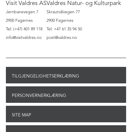
Visit Valdres AS
Valdres Natur- og Kulturpark
Jernbanevegen 7
Skrautvålvegen 77
2900 Fagernes
2900 Fagernes
Tel: (+47) 401 89 118
Tel: +47 61 35 94 50
info@visitvaldres.no
post@valdres.no
TILGJENGELIGHETSERKLÆRING
PERSONVERNERKLÆRING
SITE MAP