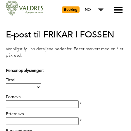
NO
Booking
E-post til FRIKAR I FOSSEN
Vennligst fyll inn detaljene nedenfor. Felter markert med en
*
er
påkrevd.
Personopplysninger:
Tittel
Fornavn
*
Etternavn
*
E-postadresse