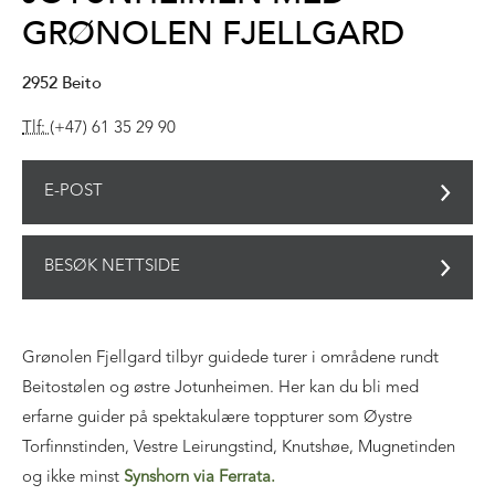
GRØNOLEN FJELLGARD
2952
Beito
Tlf:
(+47) 61 35 29 90
E-POST
BESØK NETTSIDE
Grønolen Fjellgard tilbyr guidede turer i områdene rundt
Beitostølen og østre Jotunheimen. Her kan du bli med
erfarne guider på spektakulære toppturer som Øystre
Torfinnstinden, Vestre Leirungstind, Knutshøe, Mugnetinden
og ikke minst
Synshorn via Ferrata.