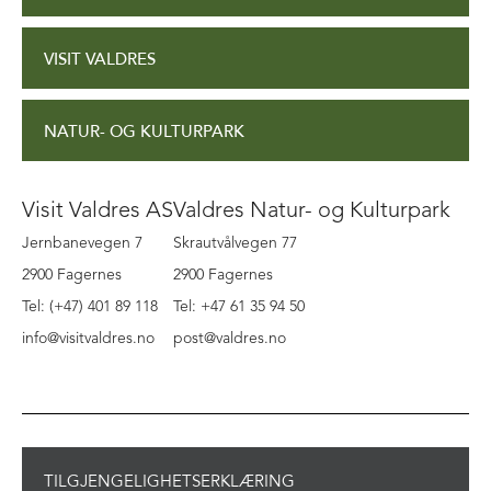
VISIT VALDRES
NATUR- OG KULTURPARK
Visit Valdres AS
Valdres Natur- og Kulturpark
Jernbanevegen 7
Skrautvålvegen 77
2900 Fagernes
2900 Fagernes
Tel: (+47) 401 89 118
Tel: +47 61 35 94 50
info@visitvaldres.no
post@valdres.no
TILGJENGELIGHETSERKLÆRING