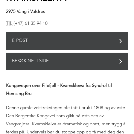
2975
Vang i Valdres
Tlf:
(+47) 61 35 94 10
E-POST
BESØK NETTSIDE
Kongevegen over Filefjell - Kvamskleiva fra Syndrol til
Hemsing Bru
Denne gamle veistrekningen ble tatt i bruk i 1808 og avløste
Den Bergenske Kongevei som gikk på østsiden av
Vangsmjøsa. Kvamskleiva er dramatisk og bratt, men trygg å
ferdes på. Underveis bør du stoppe opp og få med deg den