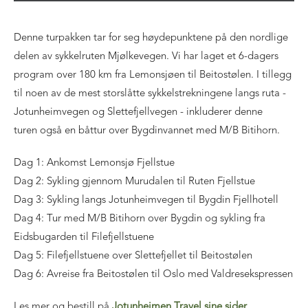
Denne turpakken tar for seg høydepunktene på den nordlige
delen av sykkelruten Mjølkevegen. Vi har laget et 6-dagers
program over 180 km fra Lemonsjøen til Beitostølen. I tillegg
til noen av de mest storslåtte sykkelstrekningene langs ruta -
Jotunheimvegen og Slettefjellvegen - inkluderer denne
turen også en båttur over Bygdinvannet med M/B Bitihorn.
Dag 1: Ankomst Lemonsjø Fjellstue
Dag 2: Sykling gjennom Murudalen til Ruten Fjellstue
Dag 3: Sykling langs Jotunheimvegen til Bygdin Fjellhotell
Dag 4: Tur med M/B Bitihorn over Bygdin og sykling fra
Eidsbugarden til Filefjellstuene
Dag 5: Filefjellstuene over Slettefjellet til Beitostølen
Dag 6: Avreise fra Beitostølen til Oslo med Valdresekspressen
Les mer og bestill på
Jotunheimen Travel sine sider