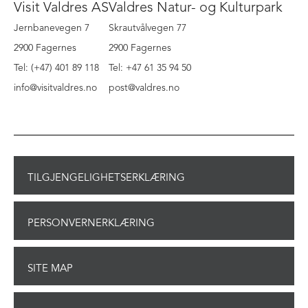
Visit Valdres AS
Valdres Natur- og Kulturpark
Jernbanevegen 7
Skrautvålvegen 77
2900 Fagernes
2900 Fagernes
Tel: (+47) 401 89 118
Tel: +47 61 35 94 50
info@visitvaldres.no
post@valdres.no
TILGJENGELIGHETSERKLÆRING
PERSONVERNERKLÆRING
SITE MAP