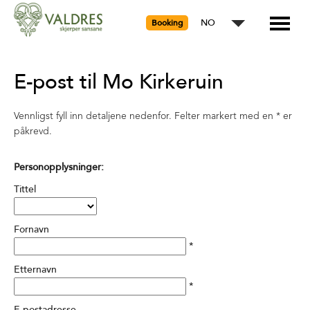
NO
Booking
E-post til Mo Kirkeruin
Vennligst fyll inn detaljene nedenfor. Felter markert med en
*
er
påkrevd.
Personopplysninger:
Tittel
Fornavn
*
Etternavn
*
E-postadresse