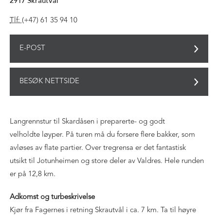
2917
Skrautvål
Tlf:
(+47) 61 35 94 10
E-POST
BESØK NETTSIDE
Langrennstur til Skardåsen i preparerte- og godt
velholdte løyper. På turen må du forsere flere bakker, som
avløses av flate partier. Over tregrensa er det fantastisk
utsikt til Jotunheimen og store deler av Valdres. Hele runden
er på 12,8 km.
Adkomst og turbeskrivelse
Kjør fra Fagernes i retning Skrautvål i ca. 7 km. Ta til høyre