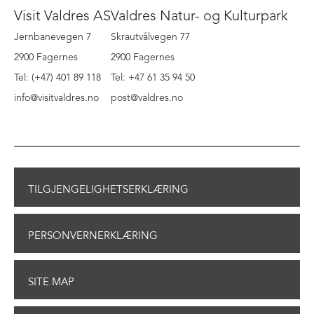
Visit Valdres AS
Valdres Natur- og Kulturpark
Jernbanevegen 7
Skrautvålvegen 77
2900 Fagernes
2900 Fagernes
Tel: (+47) 401 89 118
Tel: +47 61 35 94 50
info@visitvaldres.no
post@valdres.no
TILGJENGELIGHETSERKLÆRING
PERSONVERNERKLÆRING
SITE MAP