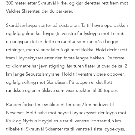
300 meter etter Skrautvål kirke, og kjør deretter rett frem mot
Valdres Skisenter, der du parkerer.
Skardåsenløypa starter på skistadion. Ta til høyre opp bakken
og følg gulmerket løype (til venstre for lysløypa mot Leirin). I
utgangspunktet er dette en rundtur som kan gås i begge
retninger, men vi anbefaler å gå med klokka. Hold derfor rett
fram i løypekrysset etter den første lengre bakken. De første
to kilometre har jevn stigning, før turen flater ut over de ca. 2
km lange Sebustølsmyrane. Hold til venstre videre oppover,
og følg skilting mot Skardåsen. På toppen er det flott
rundskue og en målskive som viser utsikten til 30 topper.
Runden fortsetter i småkupert terreng 2 km nedover til
Neverset. Hold halvt mot høyre i løypekrysset der løypa mot
Kruk og Nythun Høyfjellstue tar til venstre. Fortsett 4,5 km
tilbake til Skrautvål Skisenter (ta til venstre i siste løypekryss,