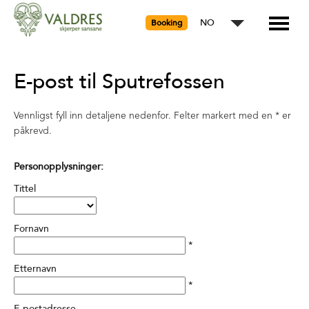
NO
Booking
E-post til Sputrefossen
Vennligst fyll inn detaljene nedenfor. Felter markert med en
*
er
påkrevd.
Personopplysninger:
Tittel
Fornavn
*
Etternavn
*
E-postadresse