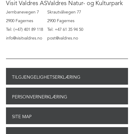
Visit Valdres AS
Valdres Natur- og Kulturpark
Jernbanevegen 7
Skrautvålvegen 77
2900 Fagernes
2900 Fagernes
Tel: (+47) 401 89 118
Tel: +47 61 35 94 50
info@visitvaldres.no
post@valdres.no
TILGJENGELIGHETSERKLÆRING
PERSONVERNERKLÆRING
SITE MAP