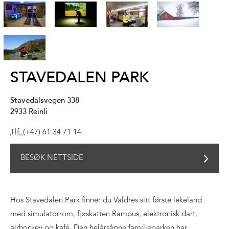
STAVEDALEN PARK
Stavedalsvegen 338
2933
Reinli
Tlf:
(+47) 61 34 71 14
BESØK NETTSIDE
Hos Stavedalen Park finner du Valdres sitt første lekeland
med simulatorrom, fjøskatten Rampus, elektronisk dart,
airhockey og kafé. Den helårsåpne familieparken har