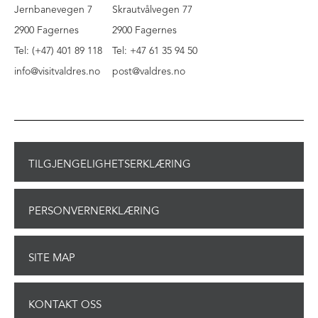
Jernbanevegen 7
Skrautvålvegen 77
2900 Fagernes
2900 Fagernes
Tel: (+47) 401 89 118
Tel: +47 61 35 94 50
info@visitvaldres.no
post@valdres.no
TILGJENGELIGHETSERKLÆRING
PERSONVERNERKLÆRING
SITE MAP
KONTAKT OSS