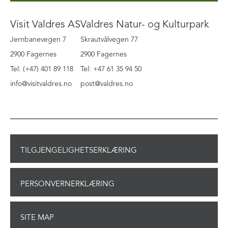
Visit Valdres AS
Valdres Natur- og Kulturpark
Jernbanevegen 7
Skrautvålvegen 77
2900 Fagernes
2900 Fagernes
Tel: (+47) 401 89 118
Tel: +47 61 35 94 50
info@visitvaldres.no
post@valdres.no
TILGJENGELIGHETSERKLÆRING
PERSONVERNERKLÆRING
SITE MAP