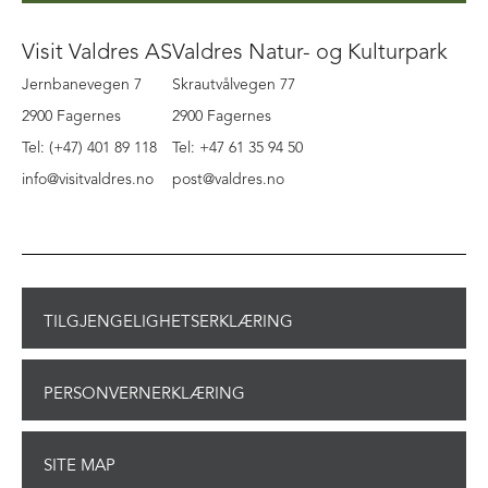
Visit Valdres AS
Valdres Natur- og Kulturpark
Jernbanevegen 7
Skrautvålvegen 77
2900 Fagernes
2900 Fagernes
Tel: (+47) 401 89 118
Tel: +47 61 35 94 50
info@visitvaldres.no
post@valdres.no
TILGJENGELIGHETSERKLÆRING
PERSONVERNERKLÆRING
SITE MAP