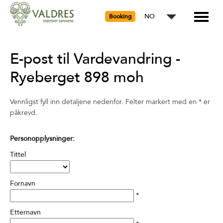
NO
Booking
E-post til Vardevandring -
Ryeberget 898 moh
Vennligst fyll inn detaljene nedenfor. Felter markert med en
*
er
påkrevd.
Personopplysninger:
Tittel
Fornavn
*
Etternavn