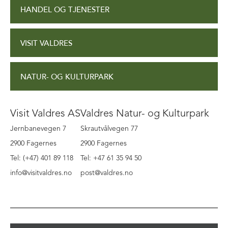
HANDEL OG TJENESTER
VISIT VALDRES
NATUR- OG KULTURPARK
Visit Valdres AS
Valdres Natur- og Kulturpark
Jernbanevegen 7
Skrautvålvegen 77
2900 Fagernes
2900 Fagernes
Tel: (+47) 401 89 118
Tel: +47 61 35 94 50
info@visitvaldres.no
post@valdres.no