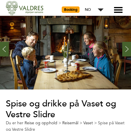
NO
Booking
Spise og drikke på Vaset og
Vestre Slidre
Du er her
Reise og opphold
>
Reisemål
>
Vaset
>
Spise på Vaset
og Vestre Slidre