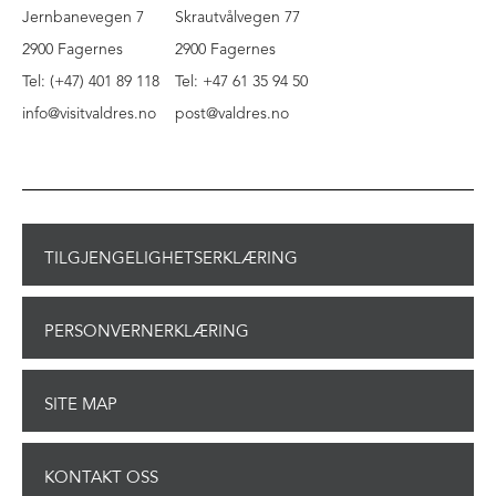
Jernbanevegen 7
Skrautvålvegen 77
2900 Fagernes
2900 Fagernes
Tel: (+47) 401 89 118
Tel: +47 61 35 94 50
info@visitvaldres.no
post@valdres.no
TILGJENGELIGHETSERKLÆRING
PERSONVERNERKLÆRING
SITE MAP
KONTAKT OSS