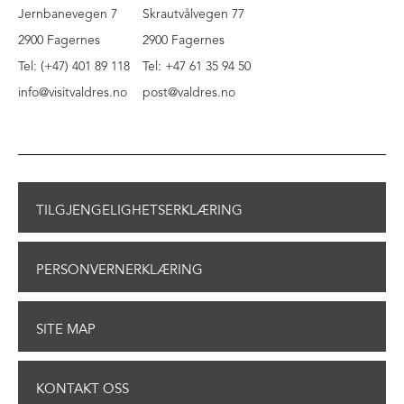
Jernbanevegen 7
Skrautvålvegen 77
2900 Fagernes
2900 Fagernes
Tel: (+47) 401 89 118
Tel: +47 61 35 94 50
info@visitvaldres.no
post@valdres.no
TILGJENGELIGHETSERKLÆRING
PERSONVERNERKLÆRING
SITE MAP
KONTAKT OSS