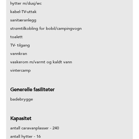
hytter m/dusj/wc
kabel-TV-uttak
sanitæranlegg
strømtilkobling for bobil/campingvogn
toalett
TV- tilgang
vannkran
vaskerom m/varmt og kaldt vann
vintercamp
Generelle fasiliteter
badebrygge
Kapasitet
antall caravanplasser -
240
antall hytter -
16