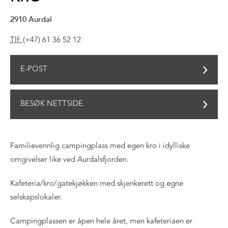
2910
Aurdal
Tlf:
(+47) 61 36 52 12
E-POST
BESØK NETTSIDE
Familievennlig campingplass med egen kro i idylliske
omgivelser like ved Aurdalsfjorden.
Kafeteria/kro/gatekjøkken med skjenkerett og egne
selskapslokaler.
Campingplassen er åpen hele året, men kafeteriaen er