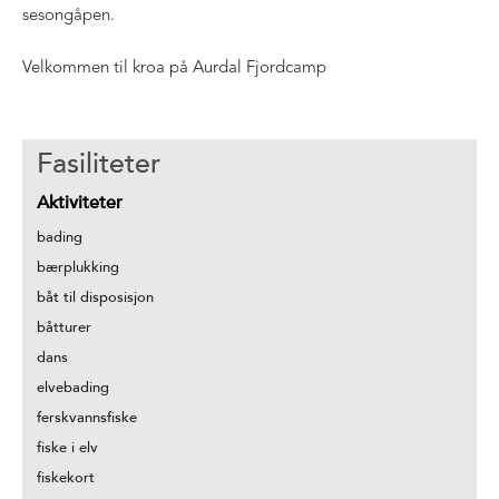
sesongåpen.
Velkommen til kroa på Aurdal Fjordcamp
Fasiliteter
Aktiviteter
bading
bærplukking
båt til disposisjon
båtturer
dans
elvebading
ferskvannsfiske
fiske i elv
fiskekort