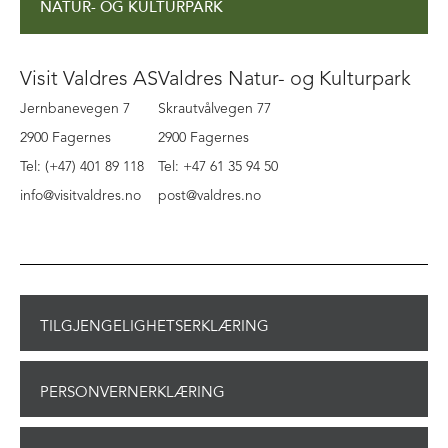
NATUR- OG KULTURPARK
Visit Valdres AS
Valdres Natur- og Kulturpark
Jernbanevegen 7
Skrautvålvegen 77
2900 Fagernes
2900 Fagernes
Tel: (+47) 401 89 118
Tel: +47 61 35 94 50
info@visitvaldres.no
post@valdres.no
TILGJENGELIGHETSERKLÆRING
PERSONVERNERKLÆRING