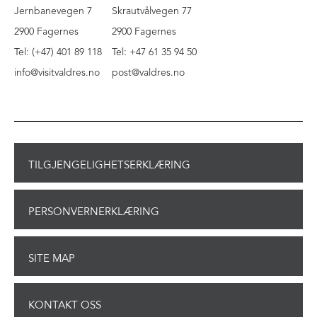
Jernbanevegen 7
Skrautvålvegen 77
2900 Fagernes
2900 Fagernes
Tel: (+47) 401 89 118
Tel: +47 61 35 94 50
info@visitvaldres.no
post@valdres.no
TILGJENGELIGHETSERKLÆRING
PERSONVERNERKLÆRING
SITE MAP
KONTAKT OSS