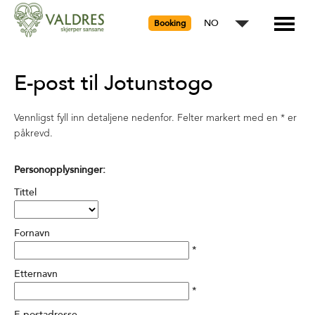
NO
Booking
E-post til Jotunstogo
Vennligst fyll inn detaljene nedenfor. Felter markert med en
*
er
påkrevd.
Personopplysninger:
Tittel
Fornavn
*
Etternavn
*
E-postadresse