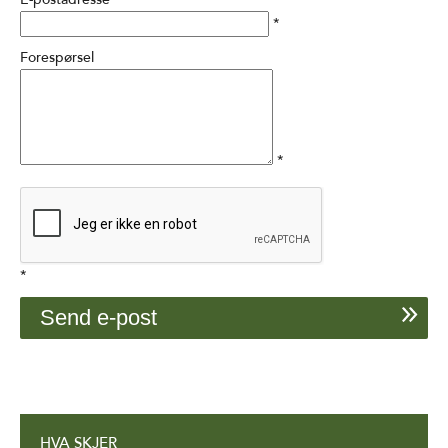
*
Forespørsel
*
*
HVA SKJER