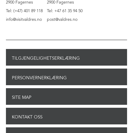
2900 Fagernes
2900 Fagernes
Tel: (+47) 401 89 118
Tel: +47 61 35 94 50
info@visitvaldres.no
post@valdres.no
TILGJENGELIGHETSERKLÆRING
PERSONVERNERKLÆRING
SITE MAP
KONTAKT OSS