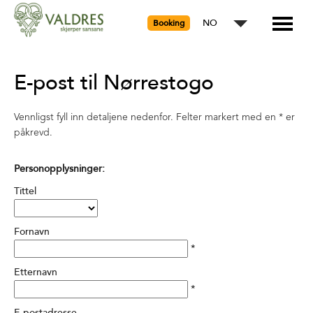
NO
Booking
E-post til Nørrestogo
Vennligst fyll inn detaljene nedenfor. Felter markert med en
*
er
påkrevd.
Personopplysninger:
Tittel
Fornavn
*
Etternavn
*
E-postadresse