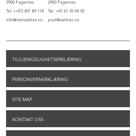
2900 Fagernes
2900 Fagernes
Tel: (+47) 401 89 118
Tel: +47 61 35 94 50
info@visitvaldres.no
post@valdres.no
TILGJENGELIGHETSERKLÆRING
PERSONVERNERKLÆRING
SITE MAP
KONTAKT OSS