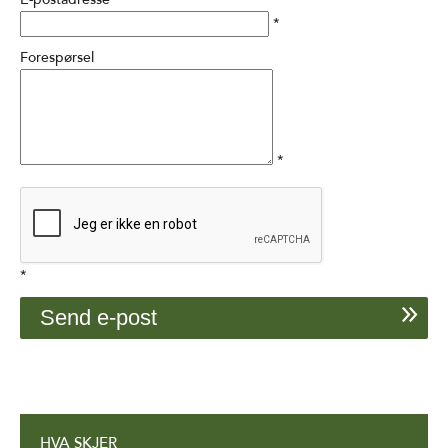
*
Forespørsel
*
*
HVA SKJER