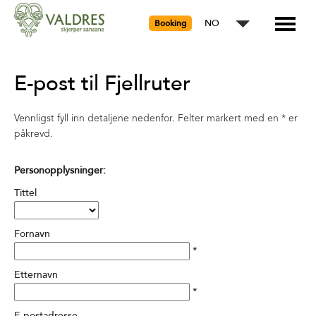
NO
Booking
E-post til Fjellruter
Vennligst fyll inn detaljene nedenfor. Felter markert med en
*
er
påkrevd.
Personopplysninger:
Tittel
Fornavn
*
Etternavn
*
E-postadresse