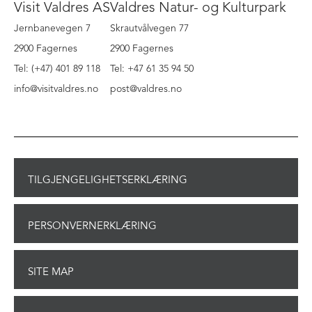
Visit Valdres AS
Valdres Natur- og Kulturpark
Jernbanevegen 7
Skrautvålvegen 77
2900 Fagernes
2900 Fagernes
Tel: (+47) 401 89 118
Tel: +47 61 35 94 50
info@visitvaldres.no
post@valdres.no
TILGJENGELIGHETSERKLÆRING
PERSONVERNERKLÆRING
SITE MAP