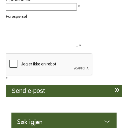
*
Forespørsel
*
*
Søk igjen