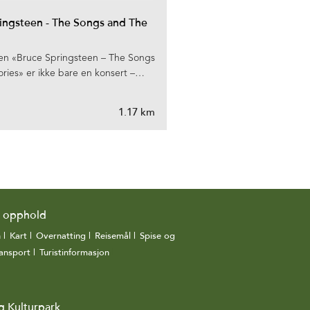
ingsteen - The Songs and The
ngen «Bruce Springsteen – The Songs
ries» er ikke bare en konsert –…
1.17 km
g opphold
n
|
Kart
|
Overnatting
|
Reisemål
|
Spise og
ansport
|
Turistinformasjon
|
g Kulturpark