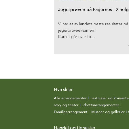
Jegerprøven på Fagernes - 2 helg
Vi har et av landets beste resultater på
jegerprøveeksamen!
Kurset går over to…
Hva skjer
Alle arrangementer
|
Festivaler og konserte
revy og teater
|
Idrettsarrangementer
|
Familiearrangement
|
Museer og gallerier i 
Handel og tjenester