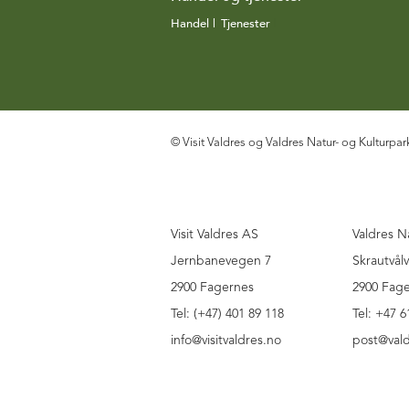
Handel
|
Tjenester
|
© Visit Valdres og Valdres Natur- og Kulturpar
Visit Valdres AS
Valdres N
Jernbanevegen 7
Skrautvål
2900 Fagernes
2900 Fag
Tel: (+47) 401 89 118
Tel: +47 6
info@visitvaldres.no
post@vald