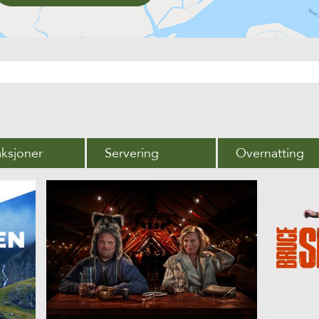
aksjoner
Servering
Overnatting