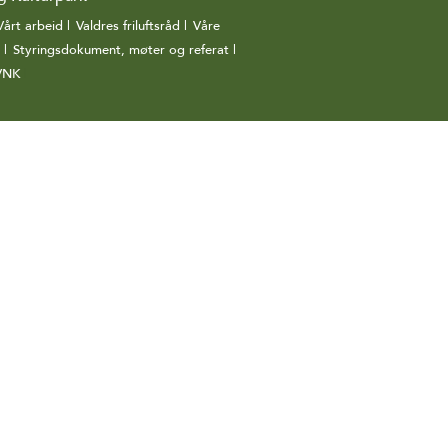
Vårt arbeid
|
Valdres friluftsråd
|
Våre
|
Styringsdokument, møter og referat
|
 VNK
|