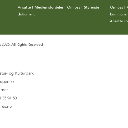
Ansatte
|
Medlemsfordeler
|
Om oss
|
Styrende
Om oss
|
dokument
|
kommunar
Ansatte i
k 2026. All Rights Reserved
atur- og Kulturpark
vegen 77
ernes
1 35 94 50
res.no