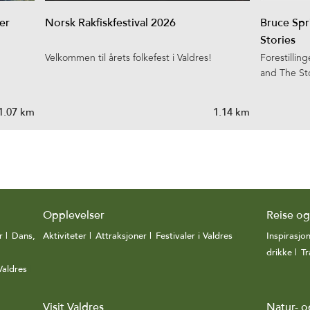
er
Norsk Rakfiskfestival 2026
Bruce Spr
Stories
Velkommen til årets folkefest i Valdres!
Forestilli
and The Sto
1.07 km
1.14 km
Opplevelser
Reise o
r
|
Dans,
Aktiviteter
|
Attraksjoner
|
Festivaler i Valdres
|
Inspirasjo
drikke
|
Tr
Valdres
|
Visit Valdres
Natur- o