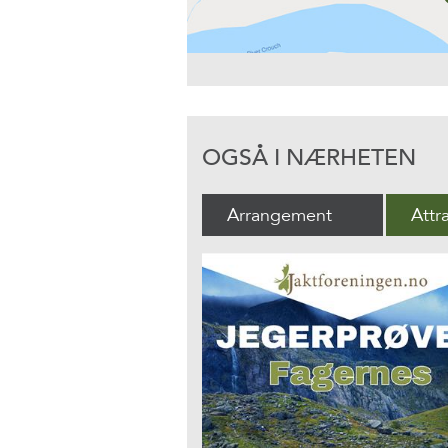
OGSÅ I NÆRHETEN
Arrangement
Attr