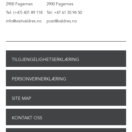
2900 Fagernes
2900 Fagernes
Tel: (+47) 401 89 118
Tel: +47 61 35 94 50
info@visitvaldres.no
post@valdres.no
TILGJENGELIGHETSERKLÆRING
PERSONVERNERKLÆRING
SITE MAP
KONTAKT OSS