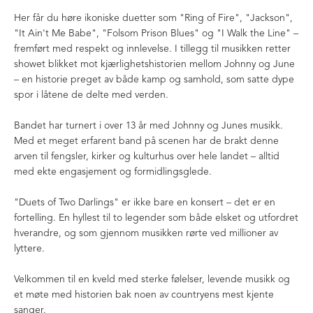
Her får du høre ikoniske duetter som "Ring of Fire", "Jackson",
"It Ain't Me Babe", "Folsom Prison Blues" og "I Walk the Line" –
fremført med respekt og innlevelse. I tillegg til musikken retter
showet blikket mot kjærlighetshistorien mellom Johnny og June
– en historie preget av både kamp og samhold, som satte dype
spor i låtene de delte med verden.
Bandet har turnert i over 13 år med Johnny og Junes musikk.
Med et meget erfarent band på scenen har de brakt denne
arven til fengsler, kirker og kulturhus over hele landet – alltid
med ekte engasjement og formidlingsglede.
"Duets of Two Darlings" er ikke bare en konsert – det er en
fortelling. En hyllest til to legender som både elsket og utfordret
hverandre, og som gjennom musikken rørte ved millioner av
lyttere.
Velkommen til en kveld med sterke følelser, levende musikk og
et møte med historien bak noen av countryens mest kjente
sanger.