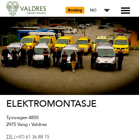
NO
Booking
ELEKTROMONTASJE
Tyinvegen 4850
2975
Vang i Valdres
Tlf:
(+47) 61 36 88 15