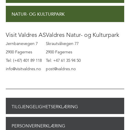
NATUR- OG KULTURPARK
Visit Valdres AS
Valdres Natur- og Kulturpark
Jernbanevegen 7
Skrautvålvegen 77
2900 Fagernes
2900 Fagernes
Tel: (+47) 401 89 118
Tel: +47 61 35 94 50
info@visitvaldres.no
post@valdres.no
TILGJENGELIGHETSERKLÆRING
PERSONVERNERKLÆRING