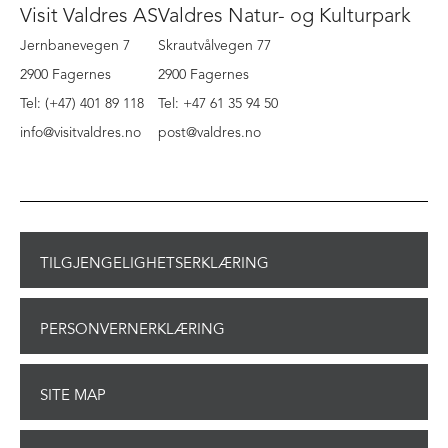
Visit Valdres AS
Valdres Natur- og Kulturpark
Jernbanevegen 7
Skrautvålvegen 77
2900 Fagernes
2900 Fagernes
Tel: (+47) 401 89 118
Tel: +47 61 35 94 50
info@visitvaldres.no
post@valdres.no
TILGJENGELIGHETSERKLÆRING
PERSONVERNERKLÆRING
SITE MAP