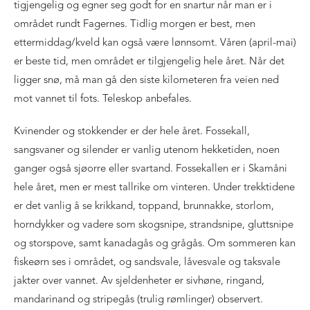
tigjengelig og egner seg godt for en snartur når man er i
området rundt Fagernes. Tidlig morgen er best, men
ettermiddag/kveld kan også være lønnsomt. Våren (april-mai)
er beste tid, men området er tilgjengelig hele året. Når det
ligger snø, må man gå den siste kilometeren fra veien ned
mot vannet til fots. Teleskop anbefales.
Kvinender og stokkender er der hele året. Fossekall,
sangsvaner og silender er vanlig utenom hekketiden, noen
ganger også sjøorre eller svartand. Fossekallen er i Skamåni
hele året, men er mest tallrike om vinteren. Under trekktidene
er det vanlig å se krikkand, toppand, brunnakke, storlom,
horndykker og vadere som skogsnipe, strandsnipe, gluttsnipe
og storspove, samt kanadagås og grågås. Om sommeren kan
fiskeørn ses i området, og sandsvale, låvesvale og taksvale
jakter over vannet. Av sjeldenheter er sivhøne, ringand,
mandarinand og stripegås (trulig rømlinger) observert.