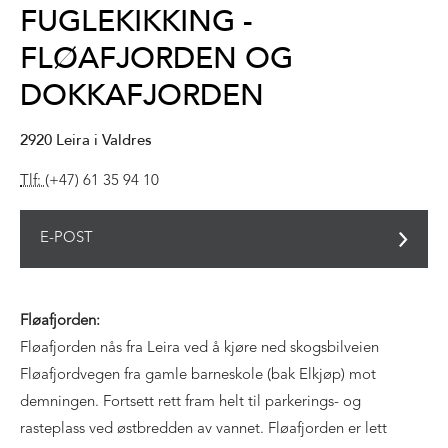
FUGLEKIKKING -
FLØAFJORDEN OG
DOKKAFJORDEN
2920
Leira i Valdres
Tlf:
(+47) 61 35 94 10
E-POST
Fløafjorden:
Fløafjorden nås fra Leira ved å kjøre ned skogsbilveien
Fløafjordvegen fra gamle barneskole (bak Elkjøp) mot
demningen. Fortsett rett fram helt til parkerings- og
rasteplass ved østbredden av vannet. Fløafjorden er lett