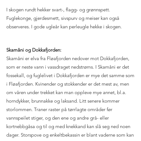
I skogen rundt hekker svart-, flagg- og grønnspett.
Fuglekonge, gjerdesmett, sivspurv og meiser kan også
observeres. I gode ugleår kan perleugle hekke i skogen.
Skamåni og Dokkafjorden:
Skamåni er elva fra Fløafjorden nedover mot Dokkafjorden,
som er neste vann i vassdraget nedstrøms. I Skamåni er det
fossekall, og fuglelivet i Dokkafjorden er mye det samme som
i Fløafjorden. Kvinender og stokkender er det mest av, men
om våren under trekket kan man oppleve mye annet, bl.a.
horndykker, brunnakke og laksand. Litt senere kommer
storlommen. Traner raster på tørrlagte områder før
vannspeilet stiger, og den ene og andre grå- eller
kortnebbgåsa og til og med knekkand kan slå seg ned noen
dager. Storspove og enkeltbekassin er blant vaderne som kan